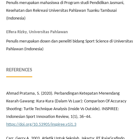
Penulis merupakan mahasiswa di Program studi Pendidikan Jasmani,
Kesehatan dan Rekreasi Universitas Pahlawan Tuanku Tambusai
(Indonesia)
Elfera Rizky, Universitas Pahlawan
Penulis merupakan dosen dan peneliti bidang Sport Science di Universitas
Pahlawan (Indonesia)
REFERENCES
Ahmad Pratama, S. (2020). Perbandingan Ketepatan Menendang
Kearah Gawang: Kura-Kura (Dalam Vs Luar): Comparison Of Accuracy
Shooting: Turtle Technique Analysis (Inside Vs Outside). INSPIREE:
Indonesian Sport Innovation Review, 1(1), 36–44.
https://doi.org/10.53905/inspiree.v1i1.3
Carr, Gerry A. 2003. Atletik Untuk Sekolah. Jakarta: PT RajaGrafindo