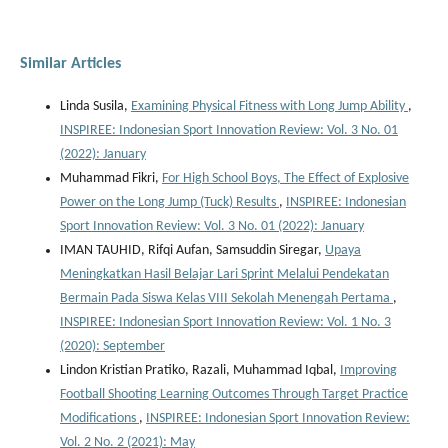
Similar Articles
Linda Susila,
Examining Physical Fitness with Long Jump Ability
,
INSPIREE: Indonesian Sport Innovation Review: Vol. 3 No. 01
(2022): January
Muhammad Fikri,
For High School Boys, The Effect of Explosive
Power on the Long Jump (Tuck) Results
,
INSPIREE: Indonesian
Sport Innovation Review: Vol. 3 No. 01 (2022): January
IMAN TAUHID, Rifqi Aufan, Samsuddin Siregar,
Upaya
Meningkatkan Hasil Belajar Lari Sprint Melalui Pendekatan
Bermain Pada Siswa Kelas VIII Sekolah Menengah Pertama
,
INSPIREE: Indonesian Sport Innovation Review: Vol. 1 No. 3
(2020): September
Lindon Kristian Pratiko, Razali, Muhammad Iqbal,
Improving
Football Shooting Learning Outcomes Through Target Practice
Modifications
,
INSPIREE: Indonesian Sport Innovation Review:
Vol. 2 No. 2 (2021): May