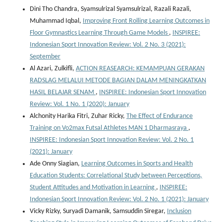
Dini Tho Chandra, Syamsulrizal Syamsulrizal, Razali Razali,
Muhammad Iqbal,
Improving Front Rolling Learning Outcomes in
Floor Gymnastics Learning Through Game Models
,
INSPIREE:
Indonesian Sport Innovation Review: Vol. 2 No. 3 (2021):
September
Al Azari, Zulkifli,
ACTION REASEARCH: KEMAMPUAN GERAKAN
RADSLAG MELALUI METODE BAGIAN DALAM MENINGKATKAN
HASIL BELAJAR SENAM
,
INSPIREE: Indonesian Sport Innovation
Review: Vol. 1 No. 1 (2020): January
Alchonity Harika Fitri, Zuhar Ricky,
The Effect of Endurance
Training on Vo2max Futsal Athletes MAN 1 Dharmasraya
,
INSPIREE: Indonesian Sport Innovation Review: Vol. 2 No. 1
(2021): January
Ade Onny Siagian,
Learning Outcomes in Sports and Health
Education Students: Correlational Study between Perceptions,
Student Attitudes and Motivation in Learning
,
INSPIREE:
Indonesian Sport Innovation Review: Vol. 2 No. 1 (2021): January
Vicky Rizky, Suryadi Damanik, Samsuddin Siregar,
Inclusion