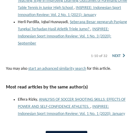
Teaching Style in Improving Learning Outcomes of Forehand Drive
Table Tennis in Junior High School
,
INSPIREE: Indonesian Sport
Innovation Review: Vol. 2 No. 1 (2021): January
Herli Pardilla, Iqbal Husnayadi,
Seberapa Besar pengaruh Panjang
Tungkai Terhadap Hasil Atletik Triple Jump?
,
INSPIREE:
Indonesian Sport Innovation Review: Vol. 1 No. 3 (2020):
September
1-10 of 32
NEXT
You may also
start an advanced similarity search
for this article.
Most read articles by the same author(s)
Elfera Rizky,
ANALYSIS OF SOCCER SHOOTING SKILLS: EFFECTS OF
POWER AND SELF-CONFIDENCE ATHLETES.
,
INSPIREE:
Indonesian Sport Innovation Review: Vol. 1 No. 1 (2020): January